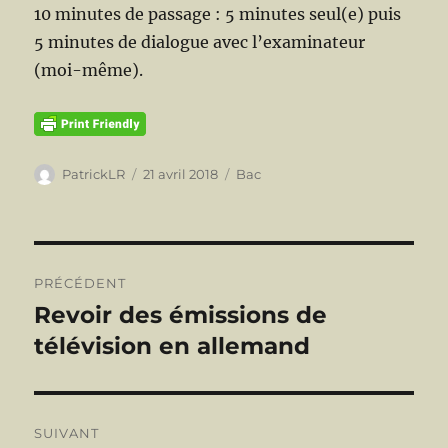
10 minutes de passage : 5 minutes seul(e) puis
5 minutes de dialogue avec l’examinateur
(moi-même).
Auteur
Publié
Catégories
PatrickLR
21 avril 2018
Bac
le
Navigation
PRÉCÉDENT
de
Revoir des émissions de
Publication
précédente :
télévision en allemand
l’article
SUIVANT