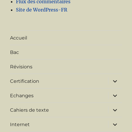
Flux des commentaires
Site de WordPress-FR
Accueil
Bac
Révisions
ouvrir
Certification
le
sous-
menu
ouvrir
Echanges
le
sous-
menu
ouvrir
Cahiers de texte
le
sous-
menu
ouvrir
Internet
le