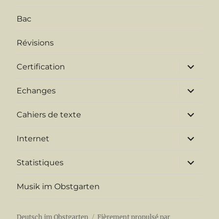
Bac
Révisions
ouvrir
Certification
le
sous-
menu
ouvrir
Echanges
le
sous-
menu
ouvrir
Cahiers de texte
le
sous-
menu
ouvrir
Internet
le
sous-
menu
ouvrir
Statistiques
le
sous-
menu
Musik im Obstgarten
Deutsch im Obstgarten
Fièrement propulsé par