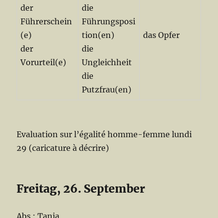
der
die
Führerschein
Führungsposi
(e)
tion(en)
das Opfer
der
die
Vorurteil(e)
Ungleichheit
die
Putzfrau(en)
Evaluation sur l’égalité homme-femme lundi
29 (caricature à décrire)
Freitag, 26. September
Abs : Tania