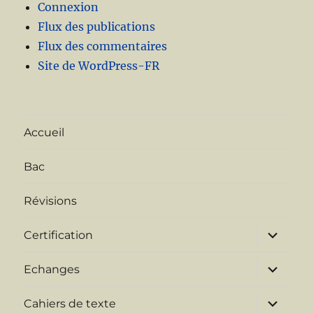
Connexion
Flux des publications
Flux des commentaires
Site de WordPress-FR
Accueil
Bac
Révisions
ouvrir
Certification
le
sous-
menu
ouvrir
Echanges
le
sous-
menu
ouvrir
Cahiers de texte
le