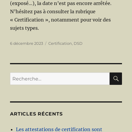
(exposé…), la date n’est pas encore arrêtée.
N’hésitez pas à consulter la rubrique
« Certification », notamment pour voir des
sujets types.
Publié
Catégories
6 décembre 2023
Certification
,
DSD
le
RE
Recherche
pour :
ARTICLES RÉCENTS
Les attestations de certification sont