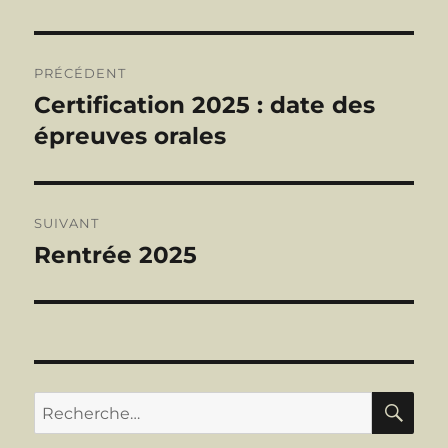
Navigation
PRÉCÉDENT
de
Certification 2025 : date des
Publication
précédente :
épreuves orales
l’article
SUIVANT
Rentrée 2025
Publication
suivante :
RE
Recherche
pour :