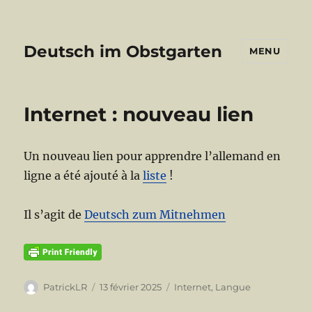
Deutsch im Obstgarten
MENU
Internet : nouveau lien
Un nouveau lien pour apprendre l’allemand en
ligne a été ajouté à la
liste
!
Il s’agit de
Deutsch zum Mitnehmen
Auteur
Publié
Catégories
PatrickLR
13 février 2025
Internet
,
Langue
le