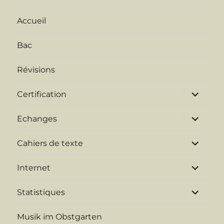
Accueil
Bac
Révisions
ouvrir
Certification
le
sous-
menu
ouvrir
Echanges
le
sous-
menu
ouvrir
Cahiers de texte
le
sous-
menu
ouvrir
Internet
le
sous-
menu
ouvrir
Statistiques
le
sous-
menu
Musik im Obstgarten