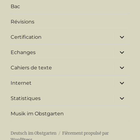
Bac
Révisions
ouvrir
Certification
le
sous-
menu
ouvrir
Echanges
le
sous-
menu
ouvrir
Cahiers de texte
le
sous-
menu
ouvrir
Internet
le
sous-
menu
ouvrir
Statistiques
le
sous-
menu
Musik im Obstgarten
Deutsch im Obstgarten
Fièrement propulsé par
WordPress