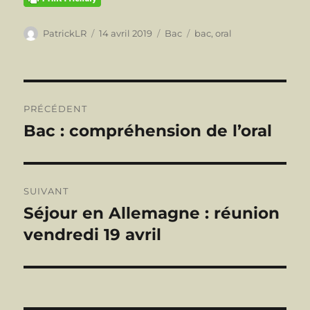
Auteur
Publié
Catégories
Étiquettes
PatrickLR
14 avril 2019
Bac
bac
,
oral
le
Navigation
PRÉCÉDENT
de
Bac : compréhension de l’oral
Publication
précédente :
l’article
SUIVANT
Séjour en Allemagne : réunion
Publication
suivante :
vendredi 19 avril