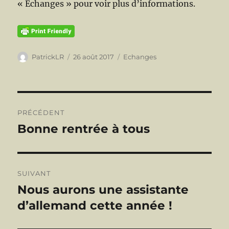
« Echanges » pour voir plus d’informations.
Auteur
Publié
Catégories
PatrickLR
26 août 2017
Echanges
le
Navigation
PRÉCÉDENT
de
Bonne rentrée à tous
Publication
précédente :
l’article
SUIVANT
Nous aurons une assistante
Publication
suivante :
d’allemand cette année !