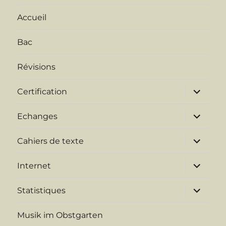
Accueil
Bac
Révisions
ouvrir
Certification
le
sous-
menu
ouvrir
Echanges
le
sous-
menu
ouvrir
Cahiers de texte
le
sous-
menu
ouvrir
Internet
le
sous-
menu
ouvrir
Statistiques
le
sous-
menu
Musik im Obstgarten