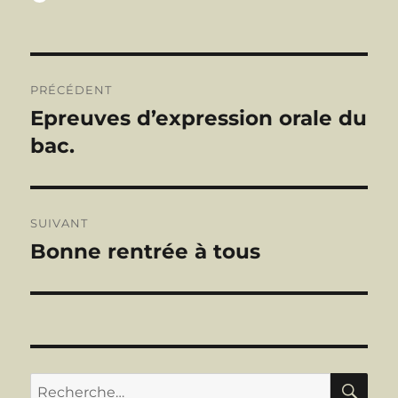
le
Navigation
PRÉCÉDENT
de
Epreuves d’expression orale du
Publication
précédente :
bac.
l’article
SUIVANT
Bonne rentrée à tous
Publication
suivante :
RE
Recherche