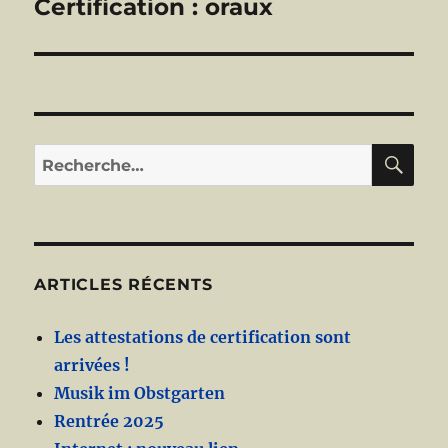
Certification : oraux
Publication
suivante :
RE
Recherche
pour :
ARTICLES RÉCENTS
Les attestations de certification sont
arrivées !
Musik im Obstgarten
Rentrée 2025