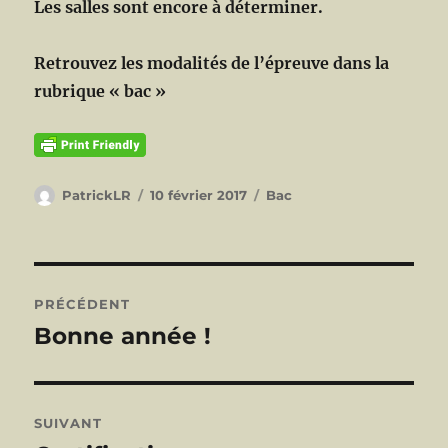
Les salles sont encore à déterminer.
Retrouvez les modalités de l’épreuve dans la
rubrique « bac »
Auteur
Publié
Catégories
PatrickLR
10 février 2017
Bac
le
Navigation
PRÉCÉDENT
de
Bonne année !
Publication
précédente :
l’article
SUIVANT