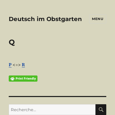
Deutsch im Obstgarten
MENU
Q
P
<=>
R
RE
Recherche
pour :