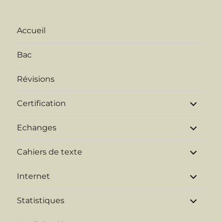
Accueil
Bac
Révisions
ouvrir
Certification
le
sous-
menu
ouvrir
Echanges
le
sous-
menu
ouvrir
Cahiers de texte
le
sous-
menu
ouvrir
Internet
le
sous-
menu
ouvrir
Statistiques
le
sous-
menu