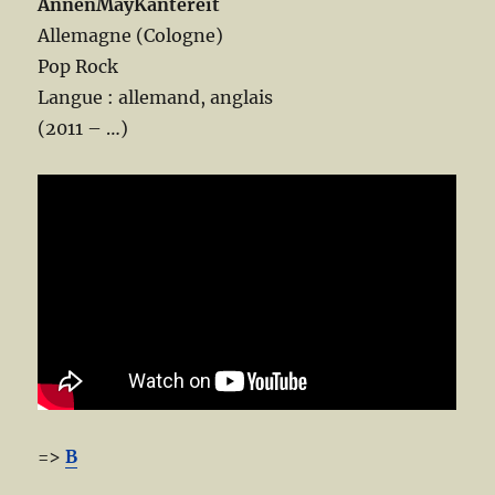
AnnenMayKantereit
Allemagne (Cologne)
Pop Rock
Langue : allemand, anglais
(2011 – …)
=>
B